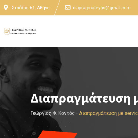
Skip
Σταδίου 61, Αθήνα
diapragmateytis@gmail.com
to
content
Διαπραγμάτευση με
Γεώργιος Φ. Κοντός
-
Διαπραγμάτευση με servic