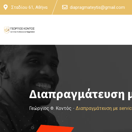
Skip
Σταδίου 61, Αθήνα
diapragmateytis@gmail.com
to
content
Διαπραγμάτευση μ
Γεώργιος Φ. Κοντός
-
Διαπραγμάτευση με servi