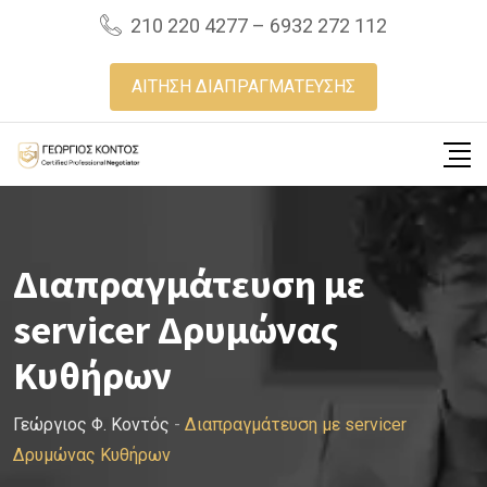
Skip
210 220 4277 – 6932 272 112
to
content
ΑΙΤΗΣΗ ΔΙΑΠΡΑΓΜΑΤΕΥΣΗΣ
Διαπραγμάτευση με
servicer Δρυμώνας
Κυθήρων
Γεώργιος Φ. Κοντός
-
Διαπραγμάτευση με servicer
Δρυμώνας Κυθήρων