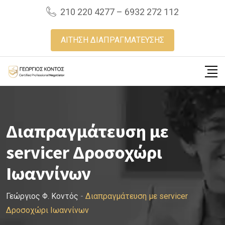
Skip
210 220 4277 – 6932 272 112
to
content
ΑΙΤΗΣΗ ΔΙΑΠΡΑΓΜΑΤΕΥΣΗΣ
Διαπραγμάτευση με
servicer Δροσοχώρι
Ιωαννίνων
Γεώργιος Φ. Κοντός
-
Διαπραγμάτευση με servicer
Δροσοχώρι Ιωαννίνων