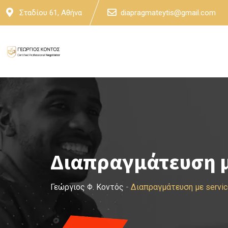
Skip
Σταδίου 61, Αθήνα
diapragmateytis@gmail.com
to
content
Διαπραγμάτευση μ
Γεώργιος Φ. Κοντός
-
Διαπραγμάτευση με servi