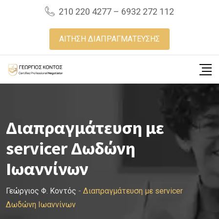
Skip
210 220 4277 – 6932 272 112
to
content
ΑΙΤΗΣΗ ΔΙΑΠΡΑΓΜΑΤΕΥΣΗΣ
Διαπραγμάτευση με
servicer Δωδώνη
Ιωαννίνων
Γεώργιος Φ. Κοντός
-
Διαπραγμάτευση με servicer
Δωδώνη Ιωαννίνων