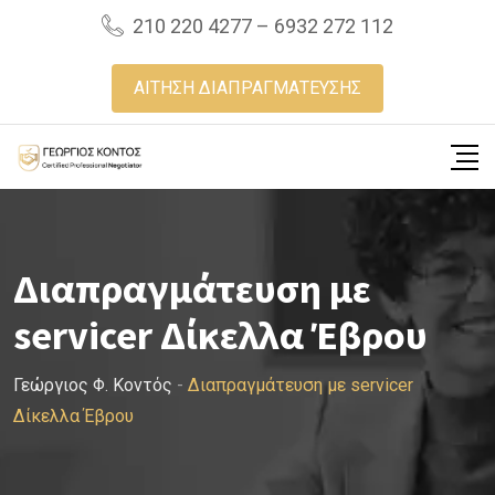
Skip
210 220 4277 – 6932 272 112
to
content
ΑΙΤΗΣΗ ΔΙΑΠΡΑΓΜΑΤΕΥΣΗΣ
Διαπραγμάτευση με
servicer Δίκελλα Έβρου
Γεώργιος Φ. Κοντός
-
Διαπραγμάτευση με servicer
Δίκελλα Έβρου