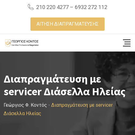
Skip
210 220 4277 – 6932 272 112
to
content
ΑΙΤΗΣΗ ΔΙΑΠΡΑΓΜΑΤΕΥΣΗΣ
Διαπραγμάτευση με
servicer Διάσελλα Ηλείας
Γεώργιος Φ. Κοντός
-
Διαπραγμάτευση με servicer
Διάσελλα Ηλείας