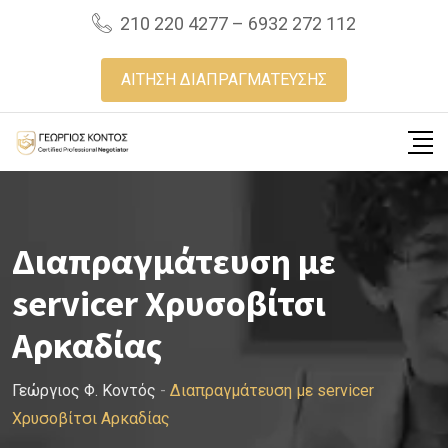
Skip
210 220 4277 – 6932 272 112
to
content
ΑΙΤΗΣΗ ΔΙΑΠΡΑΓΜΑΤΕΥΣΗΣ
Διαπραγμάτευση με
servicer Χρυσοβίτσι
Αρκαδίας
Γεώργιος Φ. Κοντός
-
Διαπραγμάτευση με servicer
Χρυσοβίτσι Αρκαδίας