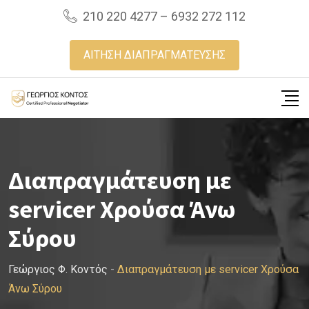
Skip
210 220 4277 – 6932 272 112
to
content
ΑΙΤΗΣΗ ΔΙΑΠΡΑΓΜΑΤΕΥΣΗΣ
Διαπραγμάτευση με
servicer Χρούσα Άνω
Σύρου
Γεώργιος Φ. Κοντός
-
Διαπραγμάτευση με servicer Χρούσα
Άνω Σύρου