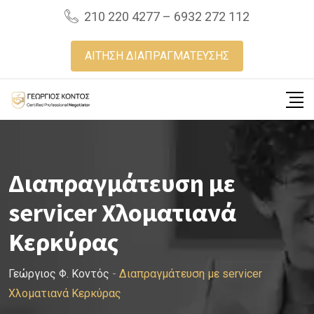
Skip
210 220 4277 – 6932 272 112
to
content
ΑΙΤΗΣΗ ΔΙΑΠΡΑΓΜΑΤΕΥΣΗΣ
Διαπραγμάτευση με
servicer Χλοματιανά
Κερκύρας
Γεώργιος Φ. Κοντός
-
Διαπραγμάτευση με servicer
Χλοματιανά Κερκύρας