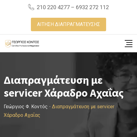
Skip
210 220 4277 – 6932 272 112
to
content
ΑΙΤΗΣΗ ΔΙΑΠΡΑΓΜΑΤΕΥΣΗΣ
Διαπραγμάτευση με
servicer Χάραδρο Αχαΐας
Γεώργιος Φ. Κοντός
-
Διαπραγμάτευση με servicer
Χάραδρο Αχαΐας