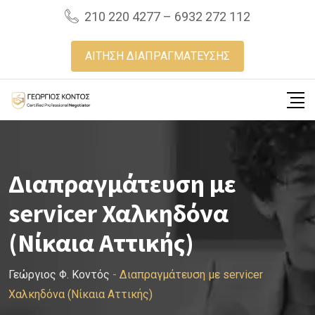
Skip
210 220 4277 – 6932 272 112
to
content
ΑΙΤΗΣΗ ΔΙΑΠΡΑΓΜΑΤΕΥΣΗΣ
Διαπραγμάτευση με
servicer Χαλκηδόνα
(Νίκαια Αττικής)
Γεώργιος Φ. Κοντός
-
Διαπραγμάτευση με servicer
Χαλκηδόνα (Νίκαια Αττικής)