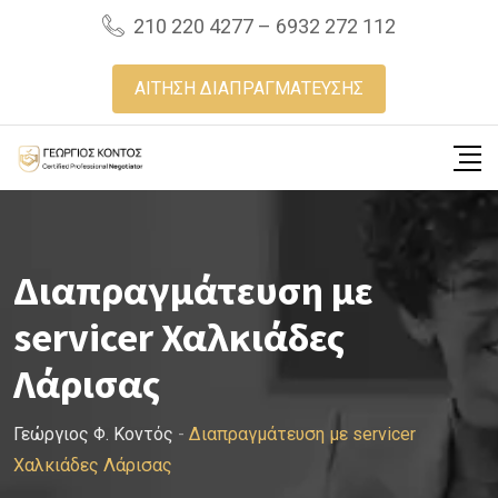
Skip
210 220 4277 – 6932 272 112
to
content
ΑΙΤΗΣΗ ΔΙΑΠΡΑΓΜΑΤΕΥΣΗΣ
Διαπραγμάτευση με
servicer Χαλκιάδες
Λάρισας
Γεώργιος Φ. Κοντός
-
Διαπραγμάτευση με servicer
Χαλκιάδες Λάρισας