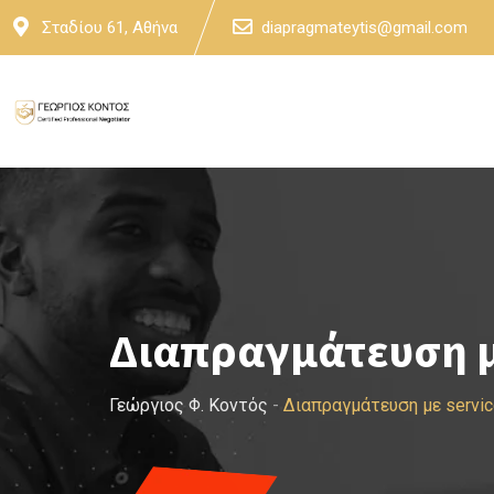
Skip
Σταδίου 61, Αθήνα
diapragmateytis@gmail.com
to
content
Διαπραγμάτευση μ
Γεώργιος Φ. Κοντός
-
Διαπραγμάτευση με servi