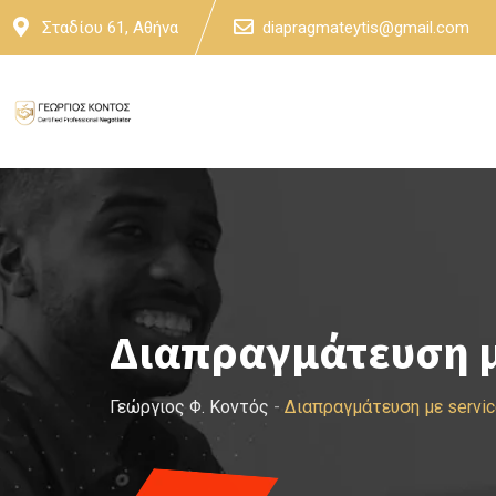
Skip
Σταδίου 61, Αθήνα
diapragmateytis@gmail.com
to
content
Διαπραγμάτευση με
Γεώργιος Φ. Κοντός
-
Διαπραγμάτευση με servic