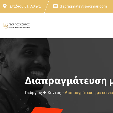
Skip
Σταδίου 61, Αθήνα
diapragmateytis@gmail.com
to
content
Διαπραγμάτευση με
Γεώργιος Φ. Κοντός
-
Διαπραγμάτευση με servic