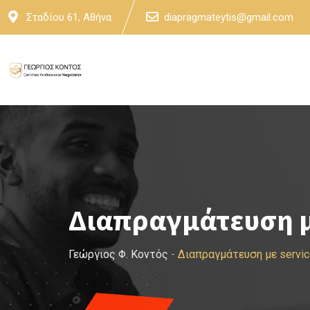
Skip
Σταδίου 61, Αθήνα
diapragmateytis@gmail.com
to
content
Διαπραγμάτευση μ
Γεώργιος Φ. Κοντός
-
Διαπραγμάτευση με servi