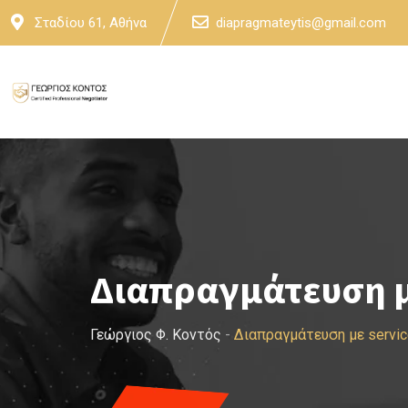
Skip
Σταδίου 61, Αθήνα
diapragmateytis@gmail.com
to
content
Διαπραγμάτευση με
Γεώργιος Φ. Κοντός
-
Διαπραγμάτευση με servi