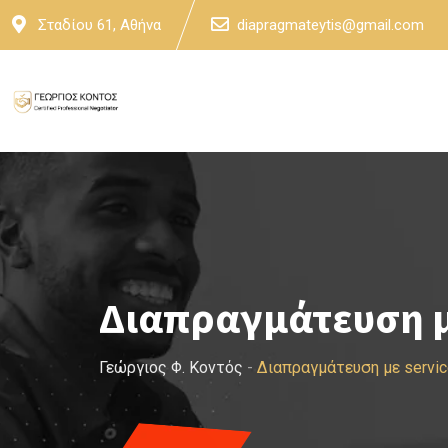
Skip
Σταδίου 61, Αθήνα
diapragmateytis@gmail.com
to
content
Διαπραγμάτευση με
Γεώργιος Φ. Κοντός
-
Διαπραγμάτευση με servic