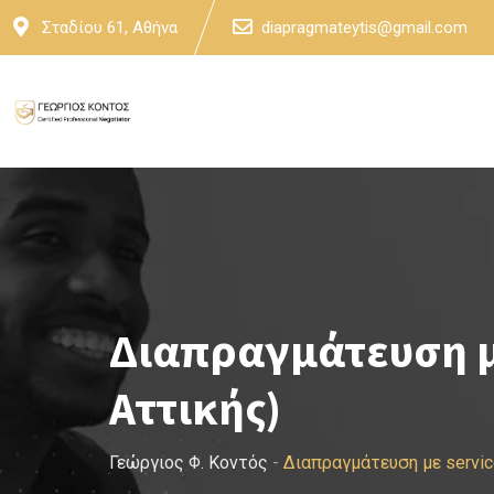
Skip
Σταδίου 61, Αθήνα
diapragmateytis@gmail.com
to
content
Διαπραγμάτευση με
Αττικής)
Γεώργιος Φ. Κοντός
-
Διαπραγμάτευση με servic