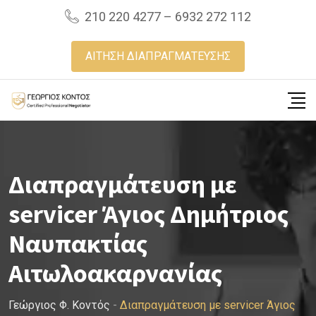
Skip
210 220 4277 – 6932 272 112
to
content
ΑΙΤΗΣΗ ΔΙΑΠΡΑΓΜΑΤΕΥΣΗΣ
Διαπραγμάτευση με
servicer Άγιος Δημήτριος
Ναυπακτίας
Αιτωλοακαρνανίας
Γεώργιος Φ. Κοντός
-
Διαπραγμάτευση με servicer Άγιος