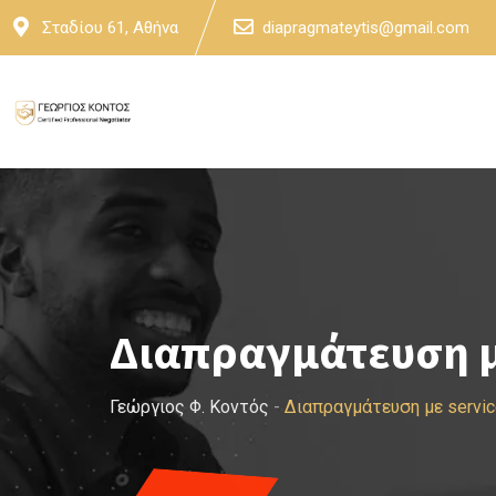
Skip
Σταδίου 61, Αθήνα
diapragmateytis@gmail.com
to
content
Διαπραγμάτευση με
Γεώργιος Φ. Κοντός
-
Διαπραγμάτευση με servic