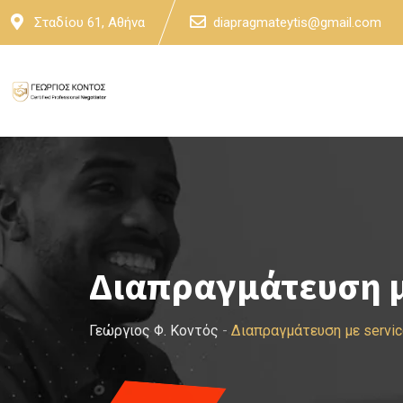
Skip
Σταδίου 61, Αθήνα
diapragmateytis@gmail.com
to
content
Διαπραγμάτευση με
Γεώργιος Φ. Κοντός
-
Διαπραγμάτευση με service